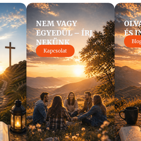
NEM VAGY
OLV
EGYEDÜL – ÍRJ
ÉS 
NEKÜNK
Blo
Kapcsolat