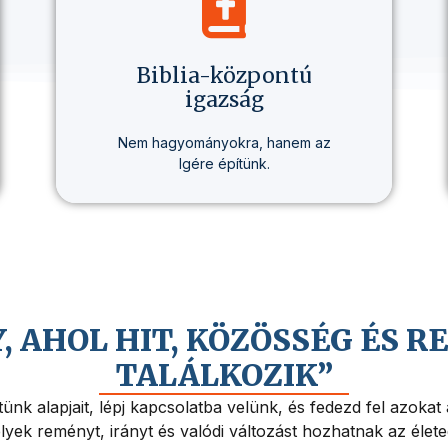
Biblia-központú
igazság
Nem hagyományokra, hanem az
Igére építünk.
Minden tanításunk alapja a Biblia –
tisztán, következetesen,
személyesen érthetően.
Y, AHOL HIT, KÖZÖSSÉG ÉS 
TALÁLKOZIK”
ünk alapjait, lépj kapcsolatba velünk, és fedezd fel azokat
yek reményt, irányt és valódi változást hozhatnak az élet