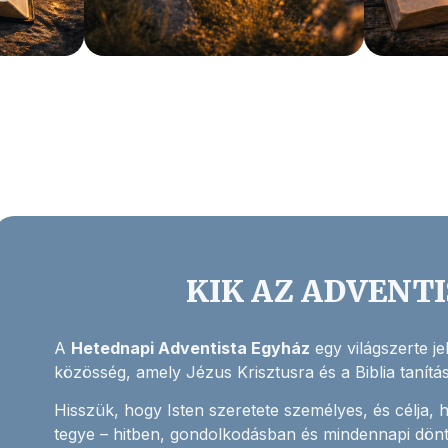
KIK AZ ADVENT
A
Hetednapi Adventista Egyház
egy világszerte j
közösség, amely Jézus Krisztusra és a Biblia tanításai
Hisszük, hogy Isten szeretete személyes, és célja, 
tegye – hitben, gondolkodásban és mindennapi dön