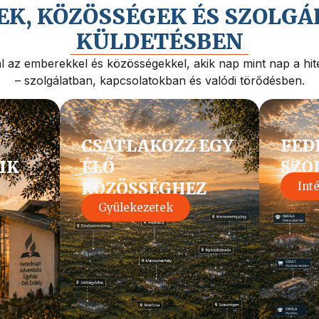
K, KÖZÖSSÉGEK ÉS SZOLGÁ
KÜLDETÉSBEN
 az emberekkel és közösségekkel, akik nap mint nap a hite
– szolgálatban, kapcsolatokban és valódi törődésben.
CSATLAKOZZ EGY
FED
IK
ÉLŐ
SZO
KÖZÖSSÉGHEZ
Int
Gyülekezetek