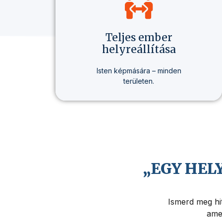
Teljes ember
helyreállítása
Isten képmására – minden
területen.
Nem csak hitről beszélünk, hanem
egy olyan életmódról, amely
valódi változást hoz –
egészségben, gondolkodásban
és életcélban.
„EGY HEL
Ismerd meg hit
amel