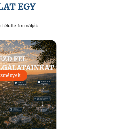
LAT EGY
t életté formálják
EZD FEL
LGÁLATAINKAT
ézmények