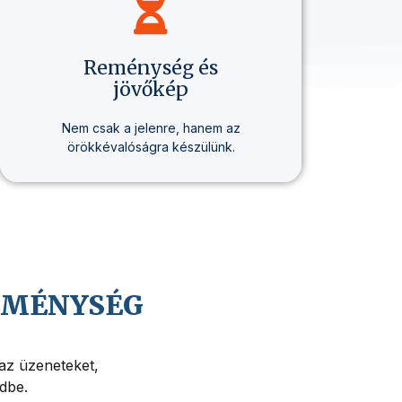
Reménység és
jövőkép
Nem csak a jelenre, hanem az
örökkévalóságra készülünk.
Hiszünk Jézus Krisztus közeli
visszajövetelében, és abban,
hogy az életnek mélyebb értelme
és célja van.
REMÉNYSÉG
 az üzeneteket,
edbe.