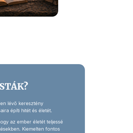
ISTÁK?
elen lévő keresztény
ra építi hitét és életét.
hogy az ember életét teljessé
tésekben. Kiemelten fontos