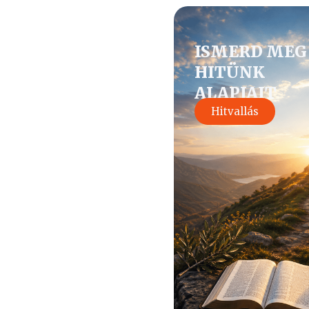
ISMERD MEG
HITÜNK
ALAPJAIT
Hitvallás