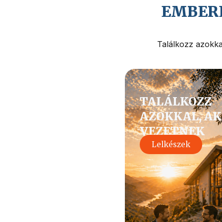
EMBERE
Találkozz azokkal
TALÁLKOZZ
AZOKKAL, AK
VEZETNEK
Lelkészek