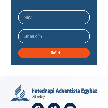
Elküld