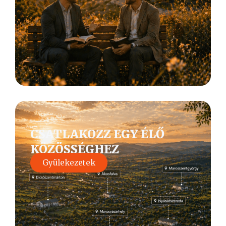
CSATLAKOZZ EGY ÉLŐ
KÖZÖSSÉGHEZ
Gyülekezetek