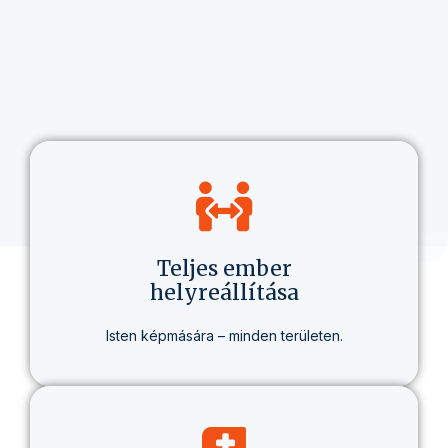
Teljes ember
helyreállítása
Isten képmására – minden területen.
Nem csak hitről beszélünk, hanem egy