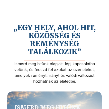
Hiszünk Jézus Krisztus közeli
visszajövetelében, és abban, hogy az
életnek mélyebb értelme és célja van.
„EGY HELY, AHOL HIT,
KÖZÖSSÉG ÉS
REMÉNYSÉG
TALÁLKOZIK”
Ismerd meg hitünk alapjait, lépj kapcsolatba
velünk, és fedezd fel azokat az üzeneteket,
amelyek reményt, irányt és valódi változást
hozhatnak az életedbe.
ISMERD MEG HITÜNK