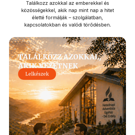
Találkozz azokkal az emberekkel és
közösségekkel, akik nap mint nap a hitet
életté formálják – szolgálatban,
kapcsolatokban és valódi törődésben.
TALÁLKOZZ AZOKKAL,
AKIK VEZETNEK
Lelkészek