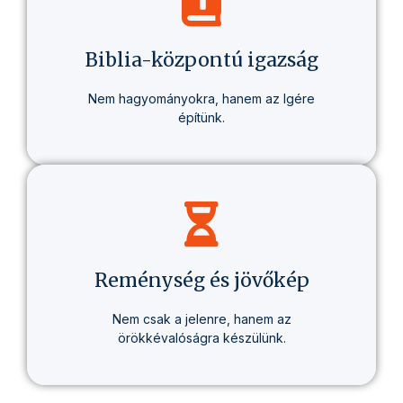
olyan életmódról, amely valódi változást
hoz – egészségben, gondolkodásban és
életcélban.
Biblia-központú igazság
Nem hagyományokra, hanem az Igére
építünk.
Minden tanításunk alapja a Biblia – tisztán,
következetesen, személyesen érthetően.
Reménység és jövőkép
Nem csak a jelenre, hanem az
örökkévalóságra készülünk.