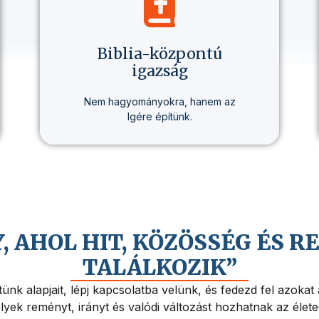
Biblia-központú
igazság
Nem hagyományokra, hanem az
Igére építünk.
Minden tanításunk alapja a Biblia –
tisztán, következetesen,
személyesen érthetően.
Y, AHOL HIT, KÖZÖSSÉG ÉS 
TALÁLKOZIK”
ünk alapjait, lépj kapcsolatba velünk, és fedezd fel azokat
yek reményt, irányt és valódi változást hozhatnak az élet