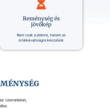
Reménység és
jövőkép
Nem csak a jelenre, hanem az
örökkévalóságra készülünk.
Hiszünk Jézus Krisztus közeli
visszajövetelében, és abban,
hogy az életnek mélyebb értelme
és célja van.
REMÉNYSÉG
 az üzeneteket,
edbe.