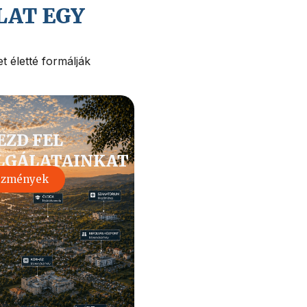
LAT EGY
t életté formálják
EZD FEL
LGÁLATAINKAT
ézmények