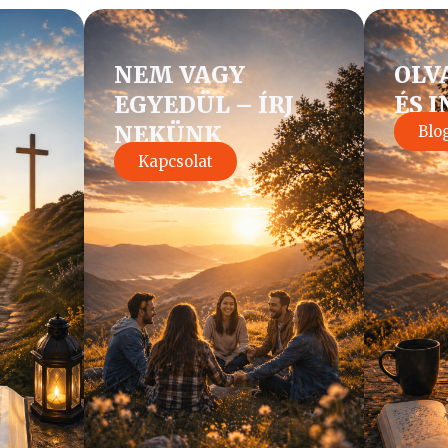
NEM VAGY
OLV
EGYEDÜL – ÍRJ
ÉS 
NEKÜNK
Blo
Kapcsolat