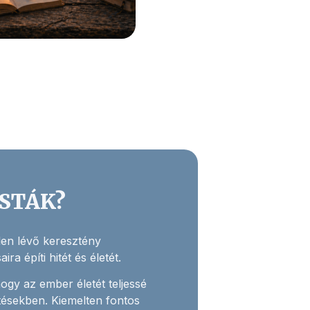
ISTÁK?
elen lévő keresztény
ra építi hitét és életét.
hogy az ember életét teljessé
tésekben. Kiemelten fontos