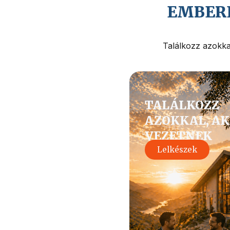
EMBERE
Találkozz azokkal
TALÁLKOZZ
AZOKKAL, AK
VEZETNEK
Lelkészek