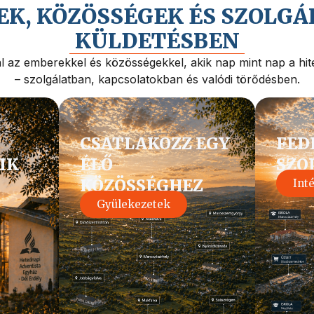
K, KÖZÖSSÉGEK ÉS SZOLGÁ
KÜLDETÉSBEN
 az emberekkel és közösségekkel, akik nap mint nap a hite
– szolgálatban, kapcsolatokban és valódi törődésben.
CSATLAKOZZ EGY
FED
IK
ÉLŐ
SZO
KÖZÖSSÉGHEZ
Int
Gyülekezetek