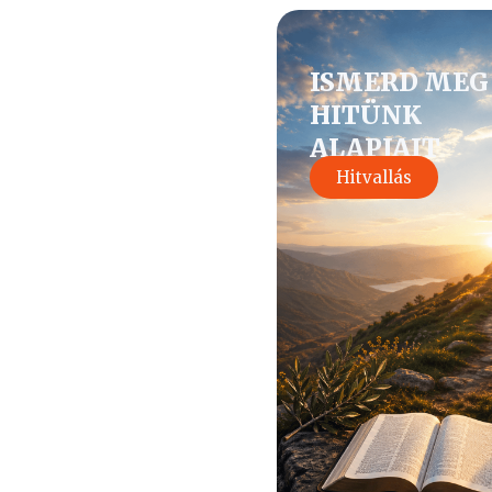
ISMERD MEG
HITÜNK
ALAPJAIT
Hitvallás