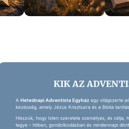
KIK AZ ADVENT
A
Hetednapi Adventista Egyház
egy világszerte j
közösség, amely Jézus Krisztusra és a Biblia tanításai
Hisszük, hogy Isten szeretete személyes, és célja, 
tegye – hitben, gondolkodásban és mindennapi dön