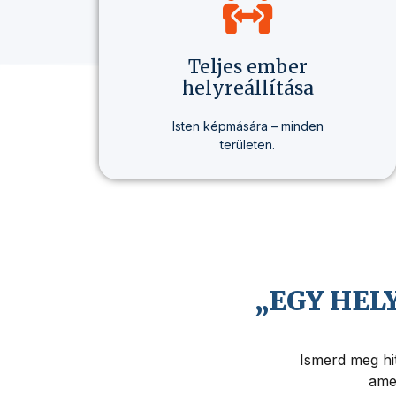
Teljes ember
helyreállítása
Isten képmására – minden
területen.
Nem csak hitről beszélünk, hanem
egy olyan életmódról, amely
valódi változást hoz –
egészségben, gondolkodásban
és életcélban.
„EGY HEL
Ismerd meg hit
amel