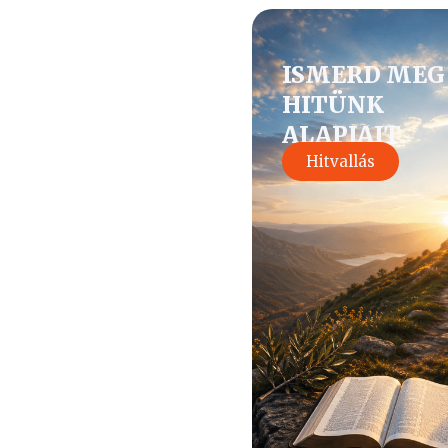
ISMERD MEG
HITÜNK
ALAPJAIT
Hitvallás