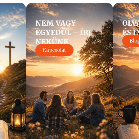
NEM VAGY
OLV
EGYEDÜL – ÍRJ
ÉS 
NEKÜNK
Blo
Kapcsolat