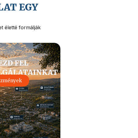
LAT EGY
t életté formálják
EZD FEL
LGÁLATAINKAT
ézmények