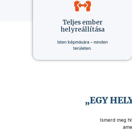
Teljes ember
helyreállítása
Isten képmására – minden
területen.
Nem csak hitről beszélünk, hanem
egy olyan életmódról, amely
valódi változást hoz –
egészségben, gondolkodásban
és életcélban.
„EGY HEL
Ismerd meg hit
amel