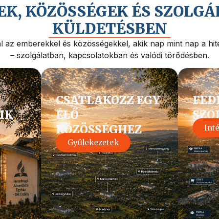
K, KÖZÖSSÉGEK ÉS SZOLGÁ
KÜLDETÉSBEN
 az emberekkel és közösségekkel, akik nap mint nap a hite
– szolgálatban, kapcsolatokban és valódi törődésben.
CSATLAKOZZ EGY
FED
IK
ÉLŐ
SZO
KÖZÖSSÉGHEZ
Int
Gyülekezetek