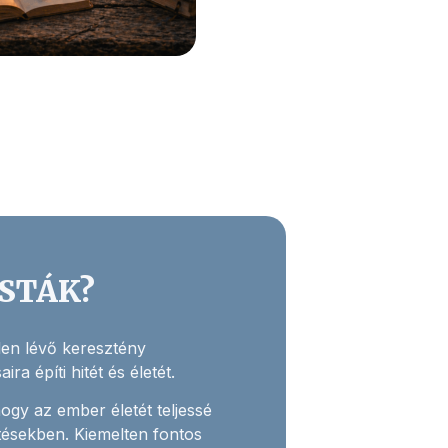
ISTÁK?
elen lévő keresztény
ra építi hitét és életét.
hogy az ember életét teljessé
tésekben. Kiemelten fontos