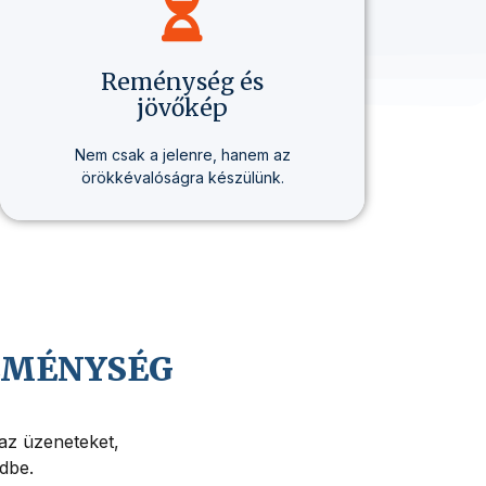
Reménység és
jövőkép
Nem csak a jelenre, hanem az
örökkévalóságra készülünk.
Hiszünk Jézus Krisztus közeli
visszajövetelében, és abban,
hogy az életnek mélyebb értelme
és célja van.
REMÉNYSÉG
 az üzeneteket,
edbe.