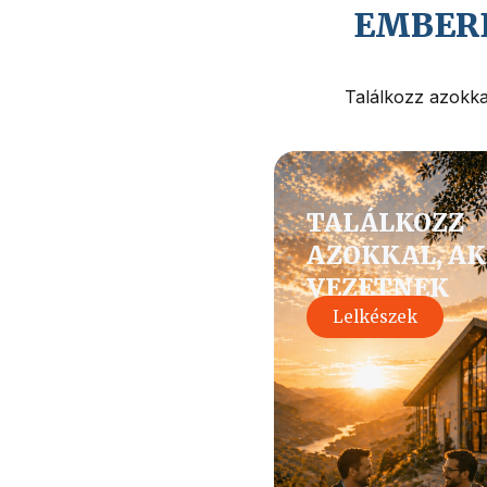
EMBERE
Találkozz azokkal
TALÁLKOZZ
AZOKKAL, AK
VEZETNEK
Lelkészek