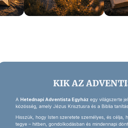
KIK AZ ADVENT
A
Hetednapi Adventista Egyház
egy világszerte j
közösség, amely Jézus Krisztusra és a Biblia tanításai
Hisszük, hogy Isten szeretete személyes, és célja, 
tegye – hitben, gondolkodásban és mindennapi dön