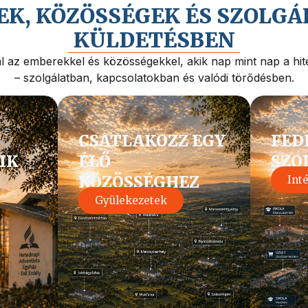
K, KÖZÖSSÉGEK ÉS SZOLGÁ
KÜLDETÉSBEN
 az emberekkel és közösségekkel, akik nap mint nap a hite
– szolgálatban, kapcsolatokban és valódi törődésben.
CSATLAKOZZ EGY
FED
IK
ÉLŐ
SZO
KÖZÖSSÉGHEZ
Int
Gyülekezetek