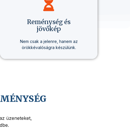
Reménység és
jövőkép
Nem csak a jelenre, hanem az
örökkévalóságra készülünk.
Hiszünk Jézus Krisztus közeli
visszajövetelében, és abban,
hogy az életnek mélyebb értelme
és célja van.
REMÉNYSÉG
 az üzeneteket,
edbe.