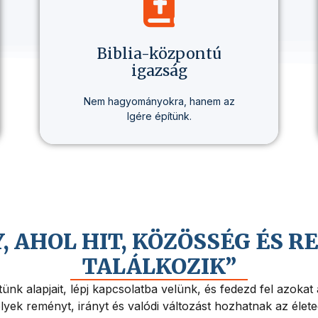
Biblia-központú
igazság
Nem hagyományokra, hanem az
Igére építünk.
Minden tanításunk alapja a Biblia –
tisztán, következetesen,
személyesen érthetően.
Y, AHOL HIT, KÖZÖSSÉG ÉS 
TALÁLKOZIK”
ünk alapjait, lépj kapcsolatba velünk, és fedezd fel azokat
yek reményt, irányt és valódi változást hozhatnak az élet