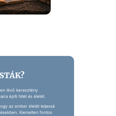
ISTÁK?
elen lévő keresztény
ra építi hitét és életét.
hogy az ember életét teljessé
tésekben. Kiemelten fontos