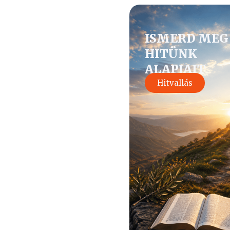
ISMERD MEG
HITÜNK
ALAPJAIT
Hitvallás