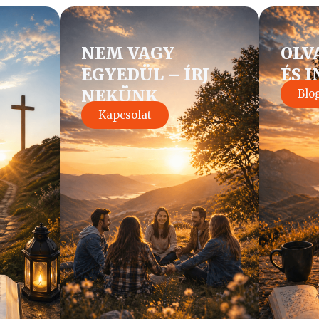
NEM VAGY
OLV
EGYEDÜL – ÍRJ
ÉS 
NEKÜNK
Blo
Kapcsolat