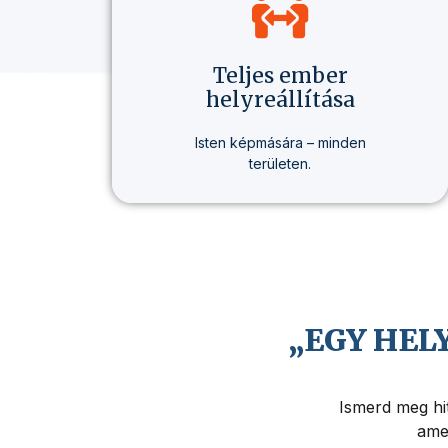
Teljes ember
helyreállítása
Isten képmására – minden
területen.
Nem csak hitről beszélünk, hanem
egy olyan életmódról, amely
valódi változást hoz –
egészségben, gondolkodásban
és életcélban.
„EGY HEL
Ismerd meg hit
amel