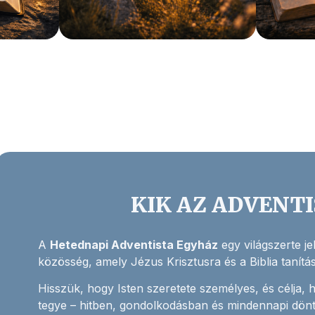
KIK AZ ADVENT
A
Hetednapi Adventista Egyház
egy világszerte j
közösség, amely Jézus Krisztusra és a Biblia tanításai
Hisszük, hogy Isten szeretete személyes, és célja, 
tegye – hitben, gondolkodásban és mindennapi dön