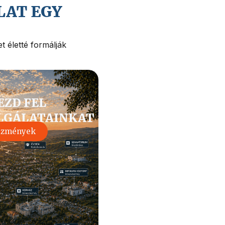
LAT EGY
t életté formálják
EZD FEL
LGÁLATAINKAT
ézmények