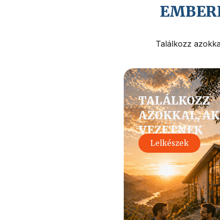
EMBERE
Találkozz azokkal
TALÁLKOZZ
AZOKKAL, AK
VEZETNEK
Lelkészek