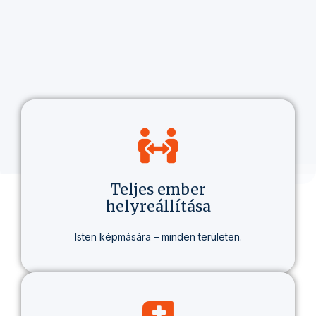
Teljes ember
helyreállítása
Isten képmására – minden területen.
Nem csak hitről beszélünk, hanem egy