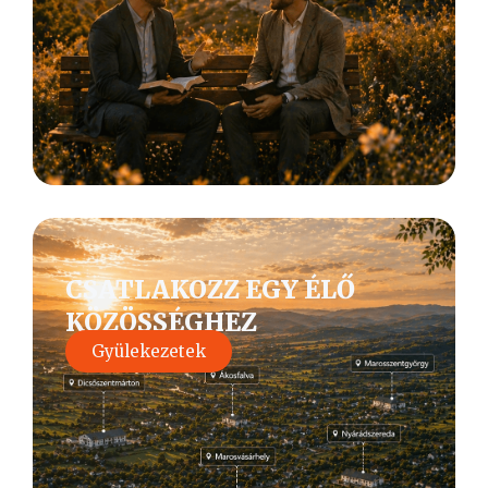
CSATLAKOZZ EGY ÉLŐ
KÖZÖSSÉGHEZ
Gyülekezetek