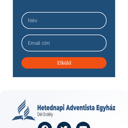
Elküld