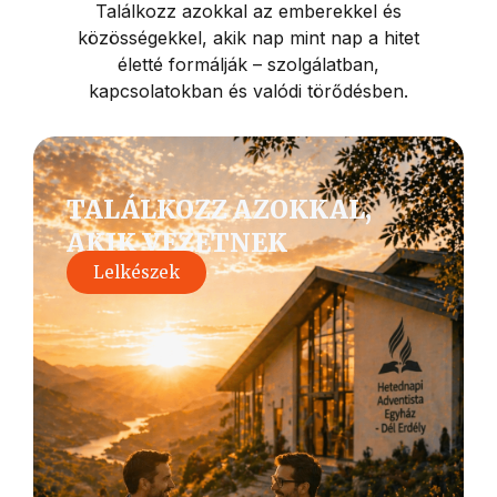
Találkozz azokkal az emberekkel és
közösségekkel, akik nap mint nap a hitet
életté formálják – szolgálatban,
kapcsolatokban és valódi törődésben.
TALÁLKOZZ AZOKKAL,
AKIK VEZETNEK
Lelkészek