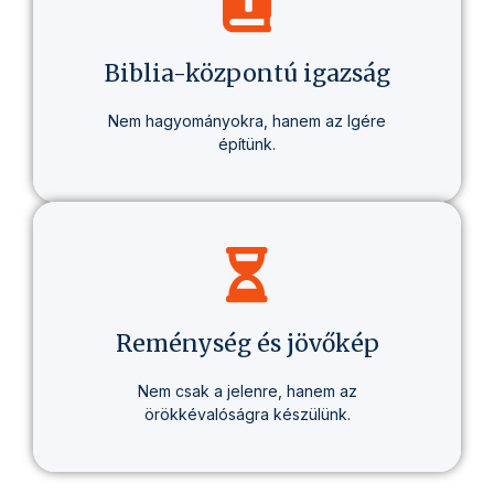
olyan életmódról, amely valódi változást
hoz – egészségben, gondolkodásban és
életcélban.
Biblia-központú igazság
Nem hagyományokra, hanem az Igére
építünk.
Minden tanításunk alapja a Biblia – tisztán,
következetesen, személyesen érthetően.
Reménység és jövőkép
Nem csak a jelenre, hanem az
örökkévalóságra készülünk.