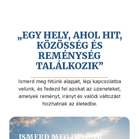
Hiszünk Jézus Krisztus közeli
visszajövetelében, és abban, hogy az
életnek mélyebb értelme és célja van.
„EGY HELY, AHOL HIT,
KÖZÖSSÉG ÉS
REMÉNYSÉG
TALÁLKOZIK”
Ismerd meg hitünk alapjait, lépj kapcsolatba
velünk, és fedezd fel azokat az üzeneteket,
amelyek reményt, irányt és valódi változást
hozhatnak az életedbe.
ISMERD MEG HITÜNK