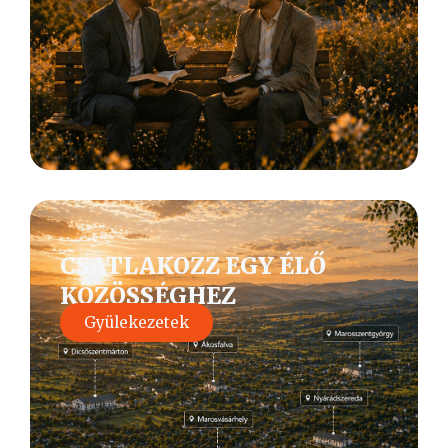
CSATLAKOZZ EGY ÉLŐ
KÖZÖSSÉGHEZ
Gyülekezetek