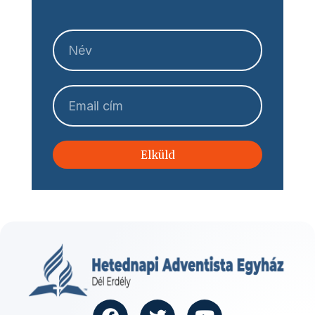
Elküld