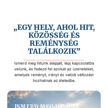
Hiszünk Jézus Krisztus közeli
visszajövetelében, és abban, hogy az
életnek mélyebb értelme és célja van.
„EGY HELY, AHOL HIT,
KÖZÖSSÉG ÉS
REMÉNYSÉG
TALÁLKOZIK”
Ismerd meg hitünk alapjait, lépj kapcsolatba
velünk, és fedezd fel azokat az üzeneteket,
amelyek reményt, irányt és valódi változást
hozhatnak az életedbe.
ISMERD MEG HITÜNK