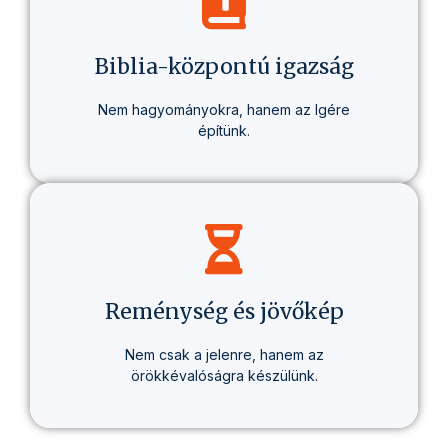
olyan életmódról, amely valódi változást
hoz – egészségben, gondolkodásban és
életcélban.
Biblia-központú igazság
Nem hagyományokra, hanem az Igére
építünk.
Minden tanításunk alapja a Biblia – tisztán,
következetesen, személyesen érthetően.
Reménység és jövőkép
Nem csak a jelenre, hanem az
örökkévalóságra készülünk.