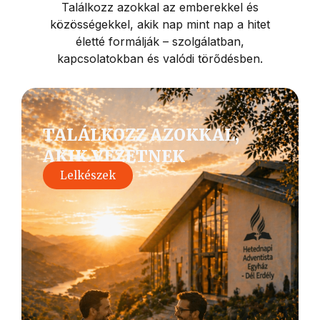
Találkozz azokkal az emberekkel és
közösségekkel, akik nap mint nap a hitet
életté formálják – szolgálatban,
kapcsolatokban és valódi törődésben.
TALÁLKOZZ AZOKKAL,
AKIK VEZETNEK
Lelkészek