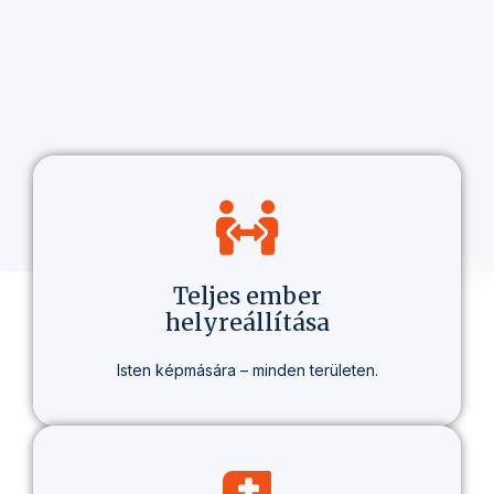
Teljes ember
helyreállítása
Isten képmására – minden területen.
Nem csak hitről beszélünk, hanem egy