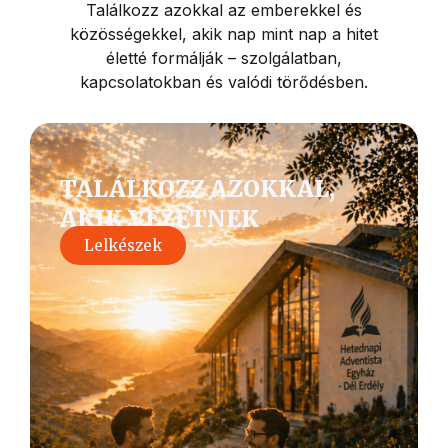
Találkozz azokkal az emberekkel és
közösségekkel, akik nap mint nap a hitet
életté formálják – szolgálatban,
kapcsolatokban és valódi törődésben.
TALÁLKOZZ AZOKKAL,
AKIK VEZETNEK
Lelkészek