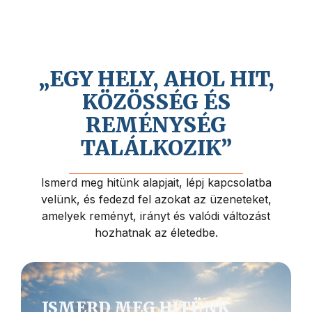
Hiszünk Jézus Krisztus közeli
visszajövetelében, és abban, hogy az
életnek mélyebb értelme és célja van.
„EGY HELY, AHOL HIT,
KÖZÖSSÉG ÉS
REMÉNYSÉG
TALÁLKOZIK”
Ismerd meg hitünk alapjait, lépj kapcsolatba
velünk, és fedezd fel azokat az üzeneteket,
amelyek reményt, irányt és valódi változást
hozhatnak az életedbe.
ISMERD MEG HITÜNK