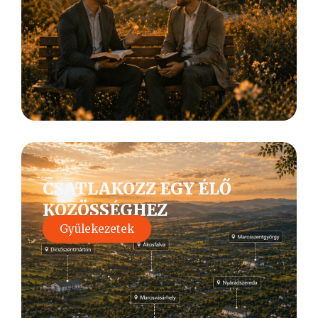
CSATLAKOZZ EGY ÉLŐ
KÖZÖSSÉGHEZ
Gyülekezetek