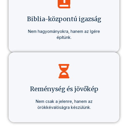
olyan életmódról, amely valódi változást
hoz – egészségben, gondolkodásban és
életcélban.
Biblia-központú igazság
Nem hagyományokra, hanem az Igére
építünk.
Minden tanításunk alapja a Biblia – tisztán,
következetesen, személyesen érthetően.
Reménység és jövőkép
Nem csak a jelenre, hanem az
örökkévalóságra készülünk.