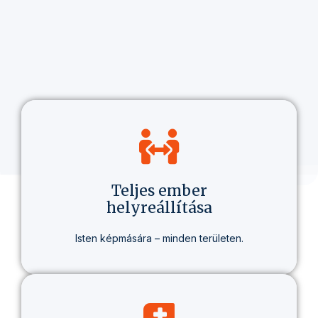
Teljes ember
helyreállítása
Isten képmására – minden területen.
Nem csak hitről beszélünk, hanem egy