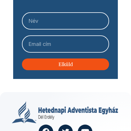
Elküld